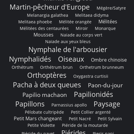
Martin-pêcheur d'Europe
Mégère/Satyre
Melanargia galathea
Melitaea didyma
Mélitées
Melitaea phoebe
Mélitée orangée
Mélitées des centaurées
Miroir
Monarque
Mousses
Naïade au corps vert
Naïade aux yeux bleus
Nymphale de l'arbousier
Nymphalidés
Oiseaux
Ombre chinoise
Orthétrum
Orthétrum brun
Orthetrum brunneum
Orthoptères
Oxygastra curtisii
Pacha à deux queues
Paon-du-jour
Papilionidés
Papilio machaon
Papillons
Paysage
Parnassius apollo
Pélobate cultripède
Petit Collier argenté
Petit Mars changeant
Petit Nacré
Petit Sylvain
Petite Violette
Piéride de la moutarde
Piérides
Piéride du navet
Pieris napi