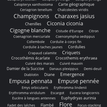
Carte géographique
Calopteryx xanthostoma
Ceriagrion tenellum
Chalcolestes viridis
Champignons
Charaxes jasius
Ciconia ciconia
Chenilles
Cigogne blanche
Cistude d'Europe
Citron
Coenagrion mercuriale
Coenonympha oedippus
Collembole
Cordulie à corps fin
Cordulies
Cordulie à taches jaunes
Criquets
Crapaud calamite
Crocothémis écarlate
Crocothemis erythraea
Cuivré des marais
Cuivré mauvin
Damier de la Succise
Danaus plexippus
Demi-deuil
Emergence
Diane
Diablotin
Empusa pennata
Empuse pennée
Emys orbicularis
Erythromma lindenii
Erythromma viridulum
Escargot
Eucera longicornis
Euphydryas aurinia
Eucère à longues antennes
Flore
Flambé
Fadet des laîches
Focus-stacking