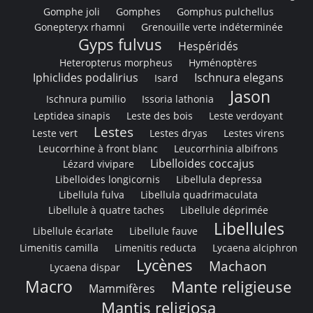
Gomphe joli
Gomphes
Gomphus pulchellus
Gonepteryx rhamni
Grenouille verte indéterminée
Gyps fulvus
Hespéridés
Heteropterus morpheus
Hyménoptères
Iphiclides podalirius
Ischnura elegans
Isard
Jason
Ischnura pumilio
Issoria lathonia
Leptidea sinapis
Leste des bois
Leste verdoyant
Lestes
Leste vert
Lestes dryas
Lestes virens
Leucorrhine à front blanc
Leucorrhinia albifrons
Libelloides coccajus
Lézard vivipare
Libelloides longicornis
Libellula depressa
Libellula fulva
Libellula quadrimaculata
Libellule à quatre taches
Libellule déprimée
Libellules
Libellule écarlate
Libellule fauve
Limenitis camilla
Limenitis reducta
Lycaena alciphron
Lycènes
Machaon
Lycaena dispar
Macro
Mante religieuse
Mammifères
Mantis religiosa