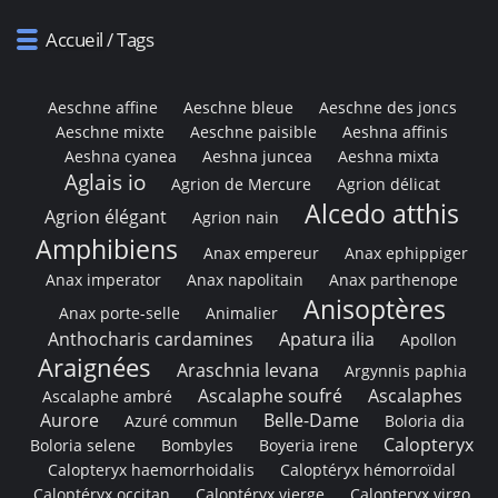
Accueil
/ Tags
Aeschne affine
Aeschne bleue
Aeschne des joncs
Aeschne mixte
Aeschne paisible
Aeshna affinis
Aeshna cyanea
Aeshna juncea
Aeshna mixta
Aglais io
Agrion de Mercure
Agrion délicat
Alcedo atthis
Agrion élégant
Agrion nain
Amphibiens
Anax empereur
Anax ephippiger
Anax imperator
Anax napolitain
Anax parthenope
Anisoptères
Anax porte-selle
Animalier
Anthocharis cardamines
Apatura ilia
Apollon
Araignées
Araschnia levana
Argynnis paphia
Ascalaphe soufré
Ascalaphes
Ascalaphe ambré
Aurore
Belle-Dame
Azuré commun
Boloria dia
Calopteryx
Boloria selene
Bombyles
Boyeria irene
Calopteryx haemorrhoidalis
Caloptéryx hémorroïdal
Caloptéryx occitan
Caloptéryx vierge
Calopteryx virgo