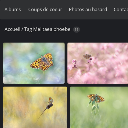
Albums
Coups de coeur
Photos au hasard
Contac
Accueil
/
Tag
Melitaea phoebe
11