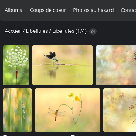
Albums
Coups de coeur
Photos au hasard
Contac
Accueil
/
Libellules
/
Libellules (1/4)
84