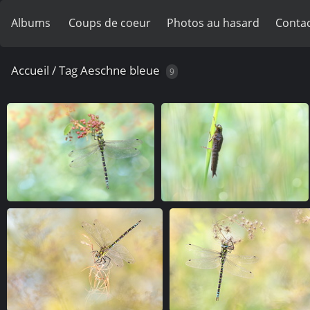
Albums
Coups de coeur
Photos au hasard
Contac
Accueil
/
Tag
Aeschne bleue
9