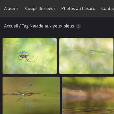
Albums
Coups de coeur
Photos au hasard
Contac
Accueil
/
Tag
Naïade aux yeux bleus
8