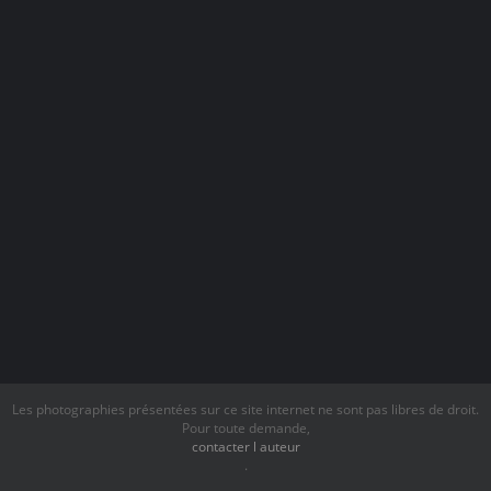
Les photographies présentées sur ce site internet ne sont pas libres de droit.
Pour toute demande,
contacter l auteur
.