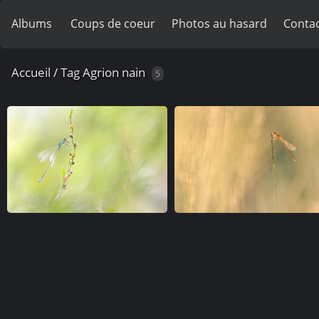
Albums
Coups de coeur
Photos au hasard
Contac
Accueil
/
Tag
Agrion nain
5