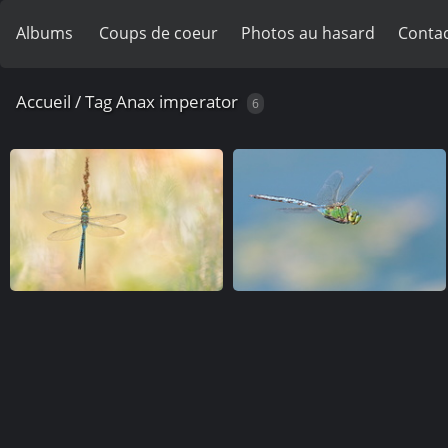
Albums
Coups de coeur
Photos au hasard
Contac
Accueil
/
Tag
Anax imperator
6