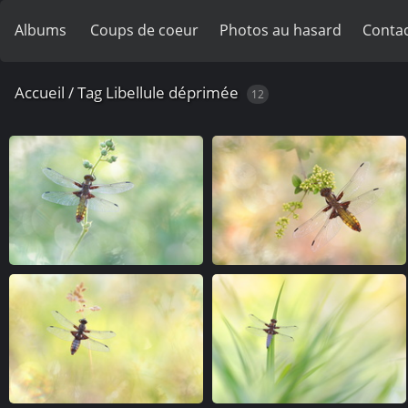
Albums
Coups de coeur
Photos au hasard
Contac
Accueil
/
Tag
Libellule déprimée
12