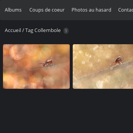
Albums
Coups de coeur
Photos au hasard
Contac
Accueil
/
Tag
Collembole
5