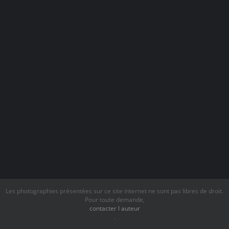
Les photographies présentées sur ce site internet ne sont pas libres de droit.
Pour toute demande,
contacter l auteur
.