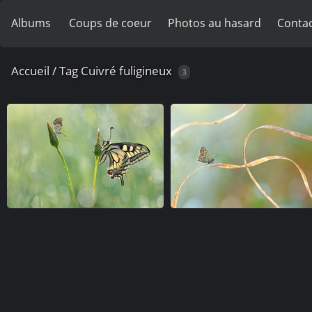
Albums
Coups de coeur
Photos au hasard
Contac
Accueil
/
Tag
Cuivré fuligineux
3