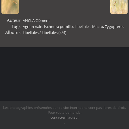
Auteur
ANCLA Clément
Tags
Agrion nain
,
Ischnura pumilio
,
Libellules
,
Macro
,
Zygoptères
Albums
Libellules
/
Libellules (4/4)
Les photographies présentées sur ce site internet ne sont pas libres de droit.
Pour toute demande,
contacter l auteur
.