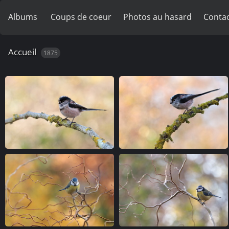
Albums
Coups de coeur
Photos au hasard
Contac
Accueil
1875