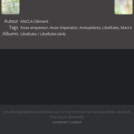
Auteur
ANCLA Clément
Tags
Anax empereur
,
Anax imperator
,
Anisoptères
,
Libellules
,
Macro
Albums
Libellules
/
Libellules (4/4)
Les photographies présentées sur ce site internet ne sont pas libres de droit.
Pour toute demande,
contacter l auteur
.