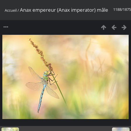
Anax empereur (Anax imperator) mâle
1188/1875
Accueil
/