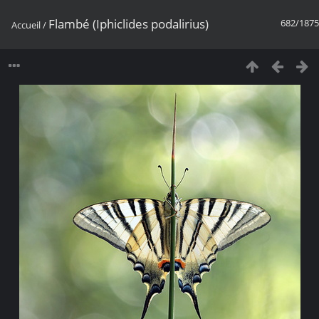
Flambé (Iphiclides podalirius)
682/1875
Accueil
/