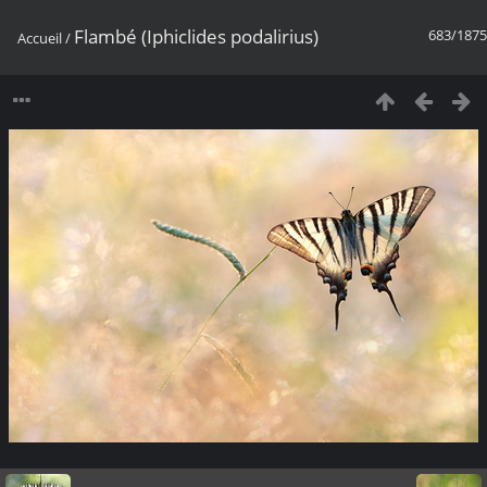
Flambé (Iphiclides podalirius)
683/1875
Accueil
/