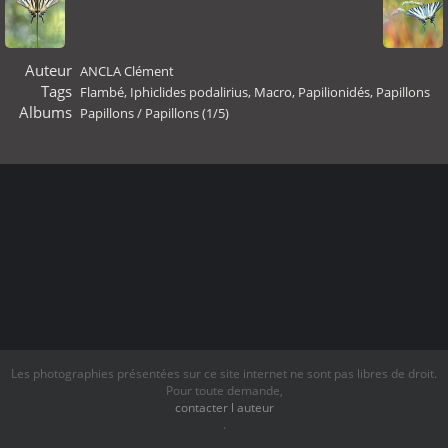
Auteur
ANCLA Clément
Tags
Flambé
,
Iphiclides podalirius
,
Macro
,
Papilionidés
,
Papillons
Albums
Papillons
/
Papillons (1/5)
Les photographies présentées sur ce site internet ne sont pas libres de droit.
Pour toute demande,
contacter l auteur
.