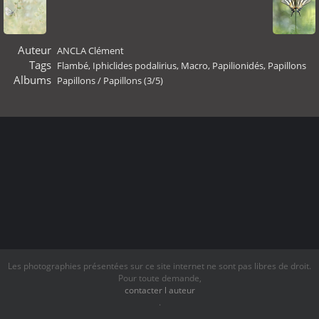
Auteur
ANCLA Clément
Tags
Flambé
,
Iphiclides podalirius
,
Macro
,
Papilionidés
,
Papillons
Albums
Papillons
/
Papillons (3/5)
Les photographies présentées sur ce site internet ne sont pas libres de droit.
Pour toute demande,
contacter l auteur
.