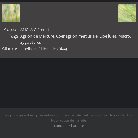
Auteur
ANCLA Clément
Tags
Agrion de Mercure
,
Coenagrion mercuriale
,
Libellules
,
Macro
,
Zygoptères
Albums
Libellules
/
Libellules (4/4)
Les photographies présentées sur ce site internet ne sont pas libres de droit.
Pour toute demande,
contacter l auteur
.