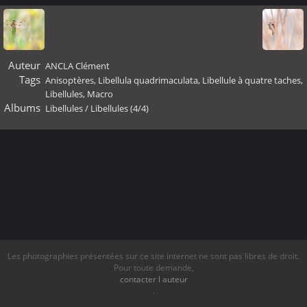
Auteur
ANCLA Clément
Tags
Anisoptères
,
Libellula quadrimaculata
,
Libellule à quatre taches
,
Libellules
,
Macro
Albums
Libellules
/
Libellules (4/4)
Les photographies présentées sur ce site internet ne sont pas libres de droit.
Pour toute demande,
contacter l auteur
.