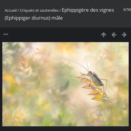
Ephippigère des vignes
6/56
Accueil
/
Criquets et sauterelles
/
(Ephippiger diurnus) mâle