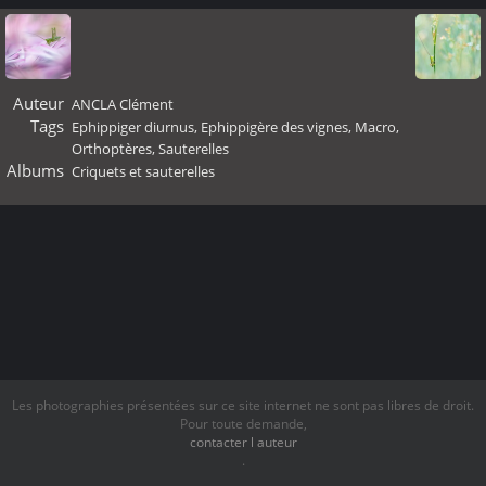
Auteur
ANCLA Clément
Tags
Ephippiger diurnus
,
Ephippigère des vignes
,
Macro
,
Orthoptères
,
Sauterelles
Albums
Criquets et sauterelles
Les photographies présentées sur ce site internet ne sont pas libres de droit.
Pour toute demande,
contacter l auteur
.