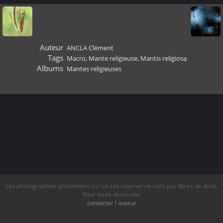
Auteur
ANCLA Clément
Tags
Macro
,
Mante religieuse
,
Mantis religiosa
Albums
Mantes religieuses
Les photographies présentées sur ce site internet ne sont pas libres de droit.
Pour toute demande,
contacter l auteur
.