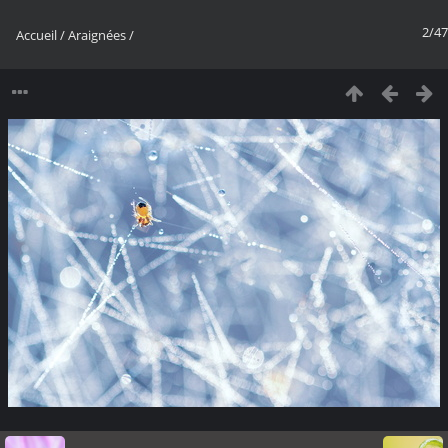
2/47
Accueil
/
Araignées
/