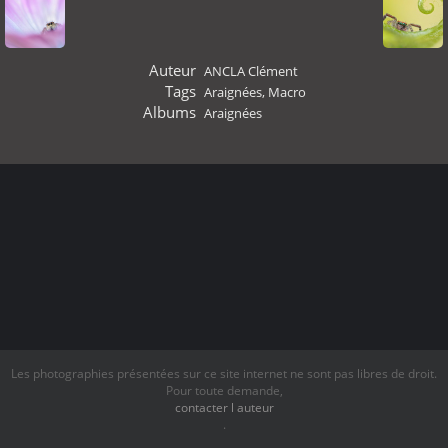
Auteur
ANCLA Clément
Tags
Araignées
,
Macro
Albums
Araignées
Les photographies présentées sur ce site internet ne sont pas libres de droit.
Pour toute demande,
contacter l auteur
.