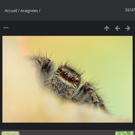
32/47
Accueil
/
Araignées
/