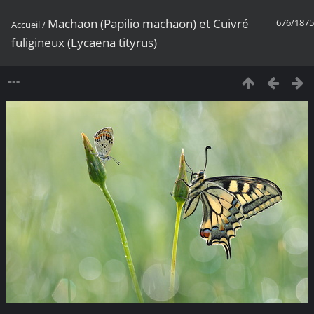
Machaon (Papilio machaon) et Cuivré
676/1875
Accueil
/
fuligineux (Lycaena tityrus)