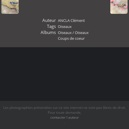
Auteur
ANCLA Clément
Tags
Oiseaux
Albums
Oiseaux
/
Oiseaux
Coups de coeur
Les photographies présentées sur ce site internet ne sont pas libres de droit.
Pour toute demande,
contacter l auteur
.