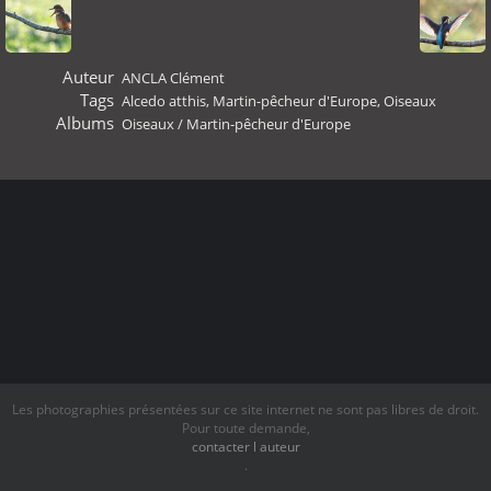
Auteur
ANCLA Clément
Tags
Alcedo atthis
,
Martin-pêcheur d'Europe
,
Oiseaux
Albums
Oiseaux
/
Martin-pêcheur d'Europe
Les photographies présentées sur ce site internet ne sont pas libres de droit.
Pour toute demande,
contacter l auteur
.