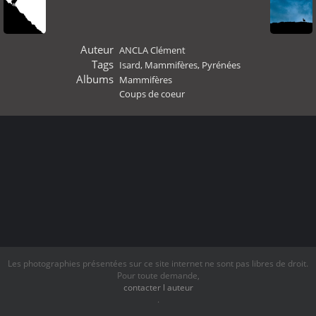
Auteur
ANCLA Clément
Tags
Isard
,
Mammifères
,
Pyrénées
Albums
Mammifères
Coups de coeur
Les photographies présentées sur ce site internet ne sont pas libres de droit.
Pour toute demande,
contacter l auteur
.