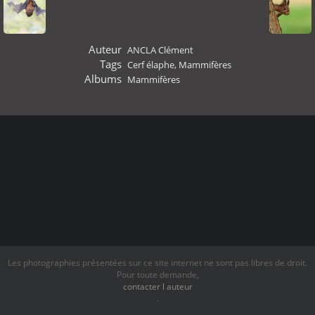
Auteur
ANCLA Clément
Tags
Cerf élaphe
,
Mammifères
Albums
Mammifères
Les photographies présentées sur ce site internet ne sont pas libres de droit.
Pour toute demande,
contacter l auteur
.