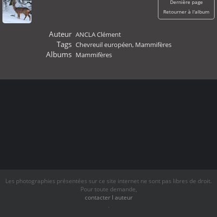
Dernière page
Retourner à l'album
Auteur
ANCLA Clément
Tags
Chevreuil européen
,
Mammifères
Albums
Mammifères
Les photographies présentées sur ce site internet ne sont pas libres de droit.
Pour toute demande,
contacter l auteur
.