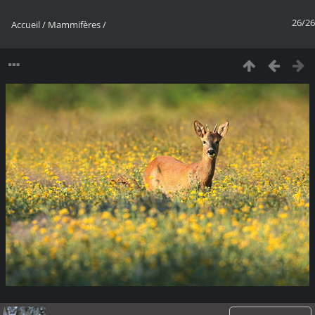
26/26
Accueil
/
Mammifères
/