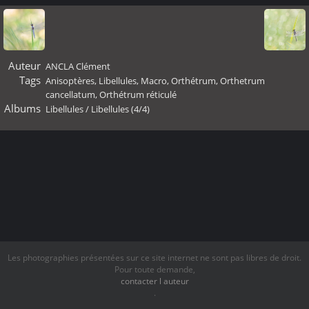
Auteur
ANCLA Clément
Tags
Anisoptères
,
Libellules
,
Macro
,
Orthétrum
,
Orthetrum
cancellatum
,
Orthétrum réticulé
Albums
Libellules
/
Libellules (4/4)
Les photographies présentées sur ce site internet ne sont pas libres de droit.
Pour toute demande,
contacter l auteur
.