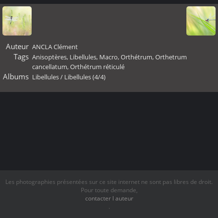
Auteur
ANCLA Clément
Tags
Anisoptères
,
Libellules
,
Macro
,
Orthétrum
,
Orthetrum
cancellatum
,
Orthétrum réticulé
Albums
Libellules
/
Libellules (4/4)
Les photographies présentées sur ce site internet ne sont pas libres de droit.
Pour toute demande,
contacter l auteur
.