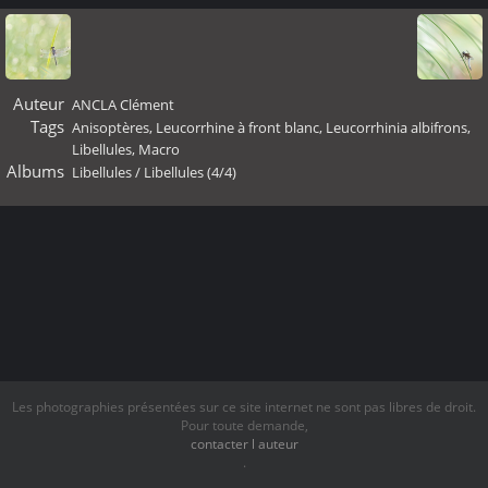
Auteur
ANCLA Clément
Tags
Anisoptères
,
Leucorrhine à front blanc
,
Leucorrhinia albifrons
,
Libellules
,
Macro
Albums
Libellules
/
Libellules (4/4)
Les photographies présentées sur ce site internet ne sont pas libres de droit.
Pour toute demande,
contacter l auteur
.