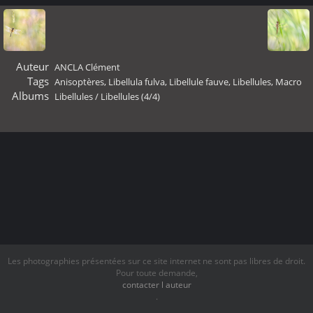
Auteur
ANCLA Clément
Tags
Anisoptères
,
Libellula fulva
,
Libellule fauve
,
Libellules
,
Macro
Albums
Libellules
/
Libellules (4/4)
Les photographies présentées sur ce site internet ne sont pas libres de droit.
Pour toute demande,
contacter l auteur
.