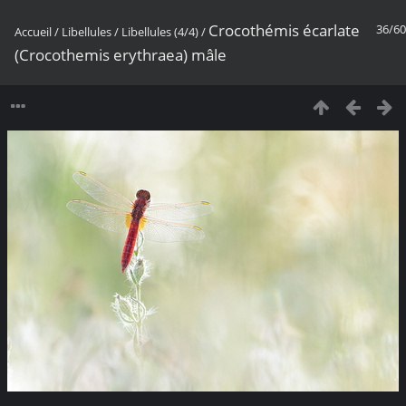
Crocothémis écarlate
36/60
Accueil
/
Libellules
/
Libellules (4/4)
/
(Crocothemis erythraea) mâle