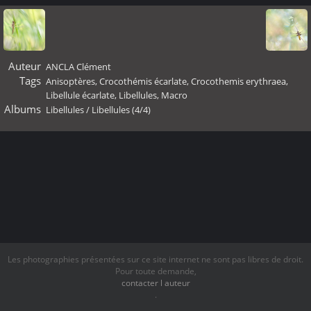
Auteur
ANCLA Clément
Tags
Anisoptères
,
Crocothémis écarlate
,
Crocothemis erythraea
,
Libellule écarlate
,
Libellules
,
Macro
Albums
Libellules
/
Libellules (4/4)
Les photographies présentées sur ce site internet ne sont pas libres de droit.
Pour toute demande,
contacter l auteur
.