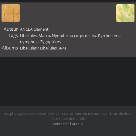
Auteur
ANCLA Clément
Tags
Libellules
,
Macro
,
Nymphe au corps de feu
,
Pyrrhosoma
nymphula
,
Zygoptères
Albums
Libellules
/
Libellules (4/4)
Les photographies présentées sur ce site internet ne sont pas libres de droit.
Pour toute demande,
contacter l auteur
.