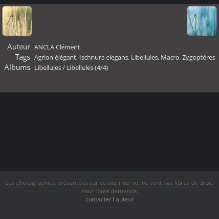
Auteur
ANCLA Clément
Tags
Agrion élégant
,
Ischnura elegans
,
Libellules
,
Macro
,
Zygoptères
Albums
Libellules
/
Libellules (4/4)
Les photographies présentées sur ce site internet ne sont pas libres de droit.
Pour toute demande,
contacter l auteur
.