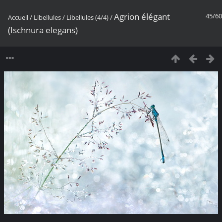
Agrion élégant
45/60
Accueil
/
Libellules
/
Libellules (4/4)
/
(Ischnura elegans)