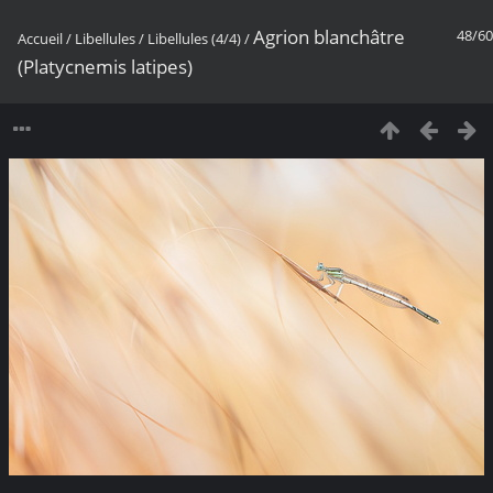
Agrion blanchâtre
48/60
Accueil
/
Libellules
/
Libellules (4/4)
/
(Platycnemis latipes)