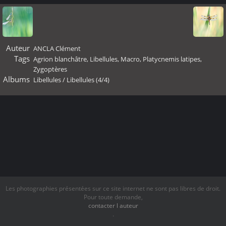
Auteur
ANCLA Clément
Tags
Agrion blanchâtre
,
Libellules
,
Macro
,
Platycnemis latipes
,
Zygoptères
Albums
Libellules
/
Libellules (4/4)
Les photographies présentées sur ce site internet ne sont pas libres de droit.
Pour toute demande,
contacter l auteur
.