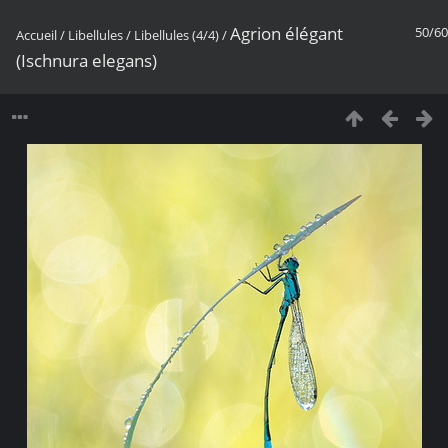
Agrion élégant
50/60
Accueil
/
Libellules
/
Libellules (4/4)
/
(Ischnura elegans)