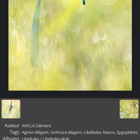
Auteur
ANCLA Clément
Tags
Agrion élégant
,
Ischnura elegans
,
Libellules
,
Macro
,
Zygoptères
Albums
Libellules
/
Libellules (4/4)