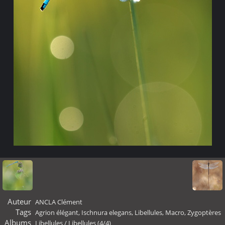
Auteur
ANCLA Clément
Tags
Agrion élégant
,
Ischnura elegans
,
Libellules
,
Macro
,
Zygoptères
Albums
Libellules
/
Libellules (4/4)