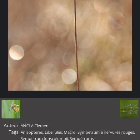
Auteur
ANCLA Clément
Tags
Anisoptères
,
Libellules
,
Macro
,
Sympétrum à nervures rouges
,
Sympetrum fonscolombii
,
Sympétrums