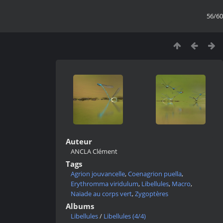
56/60
Auteur
ANCLA Clément
Tags
Agrion jouvancelle
,
Coenagrion puella
,
Erythromma viridulum
,
Libellules
,
Macro
,
Naïade au corps vert
,
Zygoptères
Albums
Libellules
/
Libellules (4/4)