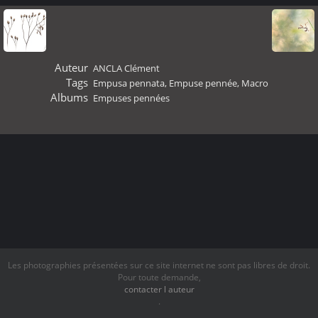
Auteur
ANCLA Clément
Tags
Empusa pennata
,
Empuse pennée
,
Macro
Albums
Empuses pennées
Les photographies présentées sur ce site internet ne sont pas libres de droit.
Pour toute demande,
contacter l auteur
.