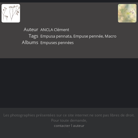
Auteur
ANCLA Clément
Tags
Empusa pennata
,
Empuse pennée
,
Macro
Albums
Empuses pennées
Les photographies présentées sur ce site internet ne sont pas libres de droit.
Pour toute demande,
contacter l auteur
.