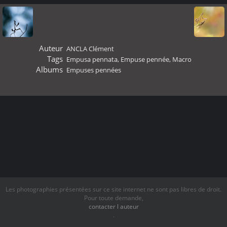
Auteur
ANCLA Clément
Tags
Empusa pennata
,
Empuse pennée
,
Macro
Albums
Empuses pennées
Les photographies présentées sur ce site internet ne sont pas libres de droit.
Pour toute demande,
contacter l auteur
.