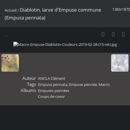
Diablotin, larve d'Empuse commune
1383/1875
Accueil
/
(Empusa pennata)
Auteur
ANCLA Clément
Tags
Empusa pennata
,
Empuse pennée
,
Macro
Albums
Empuses pennées
Coups de coeur