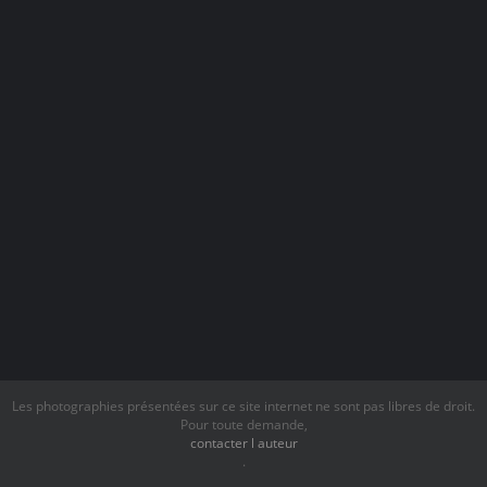
Les photographies présentées sur ce site internet ne sont pas libres de droit.
Pour toute demande,
contacter l auteur
.