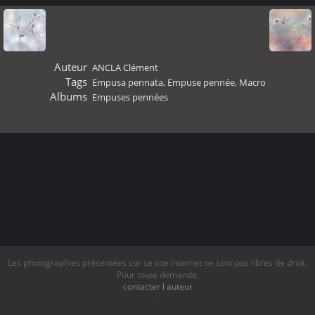
Auteur
ANCLA Clément
Tags
Empusa pennata
,
Empuse pennée
,
Macro
Albums
Empuses pennées
Les photographies présentées sur ce site internet ne sont pas libres de droit.
Pour toute demande,
contacter l auteur
.