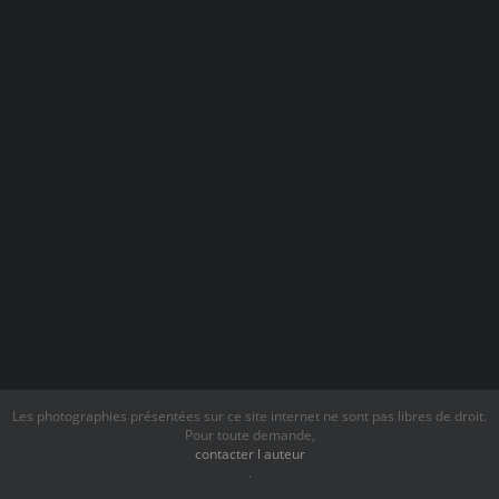
Les photographies présentées sur ce site internet ne sont pas libres de droit.
Pour toute demande,
contacter l auteur
.