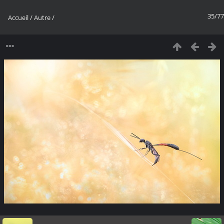
35/77
Accueil
/
Autre
/