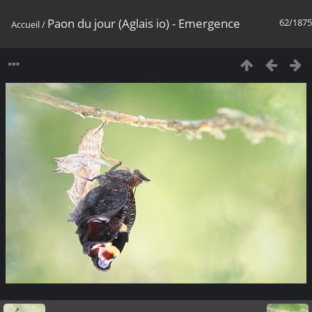
Paon du jour (Aglais io) - Emergence
62/1875
Accueil
/