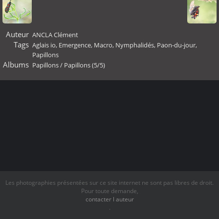
Auteur
ANCLA Clément
Tags
Aglais io
,
Emergence
,
Macro
,
Nymphalidés
,
Paon-du-jour
,
Papillons
Albums
Papillons
/
Papillons (5/5)
Les photographies présentées sur ce site internet ne sont pas libres de droit.
Pour toute demande,
contacter l auteur
.